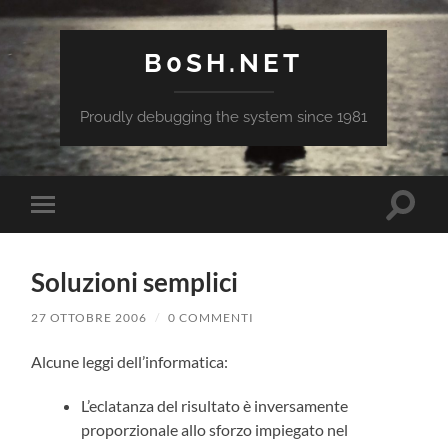
B0SH.NET
Proudly debugging the system since 1981
Attiva/
Attiva/disattiva
il
il
campo
menu
di
sui
ricerca
Soluzioni semplici
dispositivi
mobili
27 OTTOBRE 2006
/
0 COMMENTI
Alcune leggi dell’informatica:
L’eclatanza del risultato è inversamente
proporzionale allo sforzo impiegato nel