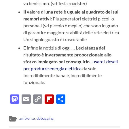
va benissimo. (vd Tesla roadster)
Il valore di una rete è uguale al quadrato dei sui
membri attivi:
Piu generatori elettrici piccoli o
personali (vd piccolo è meglio) che sono in grado
di garantire maggiore stabilità delle rete elettrica.
Un singolo guasto è trascurabile
E infine la notizia di oggi …
L’eclatanza del
risultato è inversamente proporzionale allo
sforzo impiegato nel conseguirlo
:
usare i deseti
per produrre energia elettrica
da sole.
Incredibilmente banale, incredibilmente
funzionale.
Mastodon
Email
Copy
Flipboard
Condividi
Link
ambiente
,
debugging