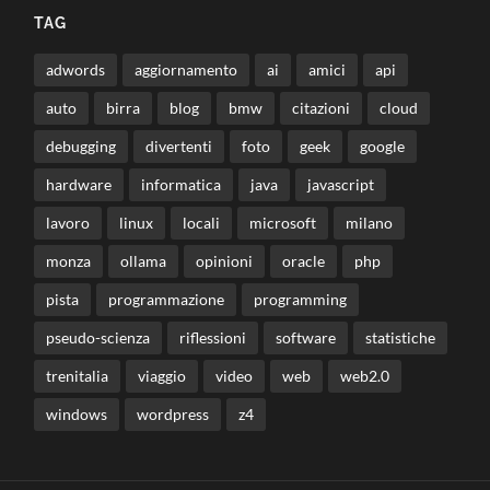
TAG
adwords
aggiornamento
ai
amici
api
auto
birra
blog
bmw
citazioni
cloud
debugging
divertenti
foto
geek
google
hardware
informatica
java
javascript
lavoro
linux
locali
microsoft
milano
monza
ollama
opinioni
oracle
php
pista
programmazione
programming
pseudo-scienza
riflessioni
software
statistiche
trenitalia
viaggio
video
web
web2.0
windows
wordpress
z4