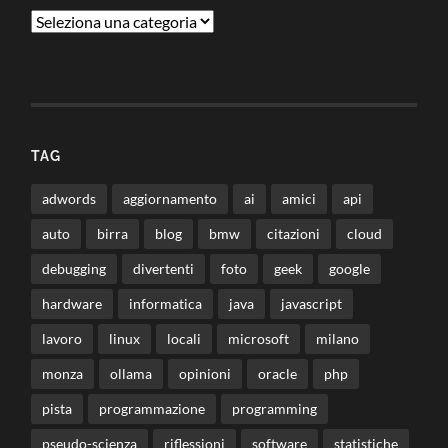
Categorie
TAG
adwords
aggiornamento
ai
amici
api
auto
birra
blog
bmw
citazioni
cloud
debugging
divertenti
foto
geek
google
hardware
informatica
java
javascript
lavoro
linux
locali
microsoft
milano
monza
ollama
opinioni
oracle
php
pista
programmazione
programming
pseudo-scienza
riflessioni
software
statistiche