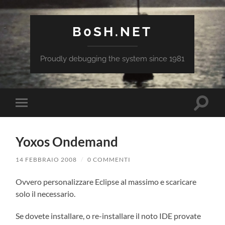
B0SH.NET
Proudly debugging the system since 1981
Attiva/
Attiva/disattiva
il
il
campo
menu
di
sui
ricerca
Yoxos Ondemand
dispositivi
mobili
14 FEBBRAIO 2008
/
0 COMMENTI
Ovvero personalizzare Eclipse al massimo e scaricare
solo il necessario.
Se dovete installare, o re-installare il noto IDE provate