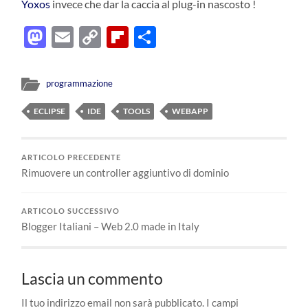
Yoxos
invece che dar la caccia al plug-in nascosto !
Mastodon
Email
Copy
Flipboard
Condividi
Link
programmazione
ECLIPSE
IDE
TOOLS
WEBAPP
ARTICOLO PRECEDENTE
Rimuovere un controller aggiuntivo di dominio
ARTICOLO SUCCESSIVO
Blogger Italiani – Web 2.0 made in Italy
Lascia un commento
Il tuo indirizzo email non sarà pubblicato.
I campi