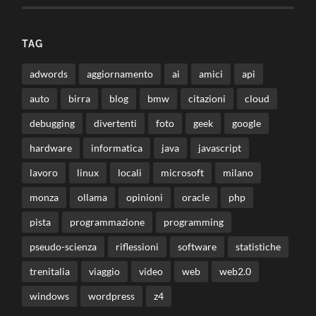
TAG
adwords
aggiornamento
ai
amici
api
auto
birra
blog
bmw
citazioni
cloud
debugging
divertenti
foto
geek
google
hardware
informatica
java
javascript
lavoro
linux
locali
microsoft
milano
monza
ollama
opinioni
oracle
php
pista
programmazione
programming
pseudo-scienza
riflessioni
software
statistiche
trenitalia
viaggio
video
web
web2.0
windows
wordpress
z4