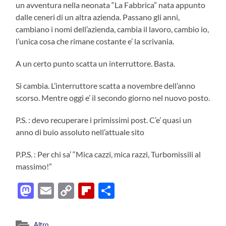
un avventura nella neonata “La Fabbrica” nata appunto
dalle ceneri di un altra azienda. Passano gli anni,
cambiano i nomi dell’azienda, cambia il lavoro, cambio io,
l’unica cosa che rimane costante e’ la scrivania.
A un certo punto scatta un interruttore. Basta.
Si cambia. L’interruttore scatta a novembre dell’anno
scorso. Mentre oggi e’ il secondo giorno nel nuovo posto.
P.S. : devo recuperare i primissimi post. C’e’ quasi un
anno di buio assoluto nell’attuale sito
P.P.S. : Per chi sa’ “Mica cazzi, mica razzi, Turbomissili al
massimo!”
Mastodon
Email
Copy
Flipboard
Condividi
Link
Altro