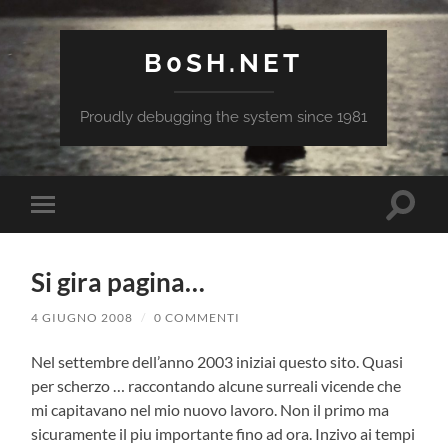
B0SH.NET
Proudly debugging the system since 1981
Attiva/
Attiva/disattiva
il
il
campo
menu
di
sui
ricerca
Si gira pagina…
dispositivi
mobili
4 GIUGNO 2008
/
0 COMMENTI
Nel settembre dell’anno 2003 iniziai questo sito. Quasi
per scherzo … raccontando alcune surreali vicende che
mi capitavano nel mio nuovo lavoro. Non il primo ma
sicuramente il piu importante fino ad ora. Inzivo ai tempi