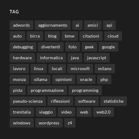
TAG
adwords
aggiornamento
ai
amici
api
auto
birra
blog
bmw
citazioni
cloud
debugging
divertenti
foto
geek
google
hardware
informatica
java
javascript
lavoro
linux
locali
microsoft
milano
monza
ollama
opinioni
oracle
php
pista
programmazione
programming
pseudo-scienza
riflessioni
software
statistiche
trenitalia
viaggio
video
web
web2.0
windows
wordpress
z4