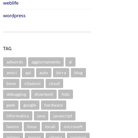
weblife
wordpress
TAG
adwords
aggiornamento
ai
amici
api
auto
birra
blog
bmw
citazioni
cloud
debugging
divertenti
foto
geek
google
hardware
informatica
java
javascript
lavoro
linux
locali
microsoft
milano
monza
ollama
opinioni