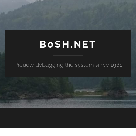
B0SH.NET
Proudly debugging the system since 1981