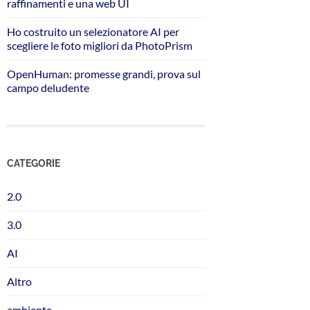
raffinamenti e una web UI
Ho costruito un selezionatore AI per
scegliere le foto migliori da PhotoPrism
OpenHuman: promesse grandi, prova sul
campo deludente
CATEGORIE
2.0
3.0
AI
Altro
ambiente