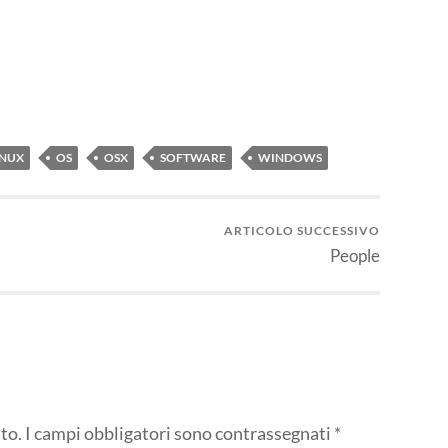
idi
INUX
OS
OSX
SOFTWARE
WINDOWS
ARTICOLO SUCCESSIVO
People
to.
I campi obbligatori sono contrassegnati
*