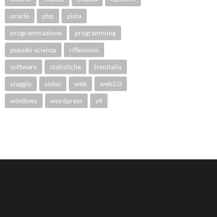
oracle
php
pista
programmazione
programming
pseudo-scienza
riflessioni
software
statistiche
trenitalia
viaggio
video
web
web2.0
windows
wordpress
z4