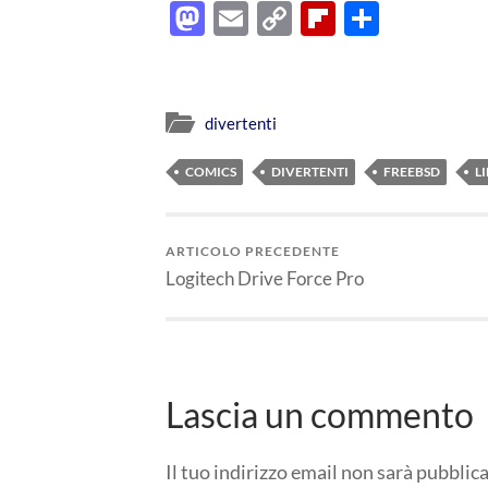
Mastodon
Email
Copy
Flipboard
Condiv
Link
divertenti
COMICS
DIVERTENTI
FREEBSD
L
ARTICOLO PRECEDENTE
Logitech Drive Force Pro
Lascia un commento
Il tuo indirizzo email non sarà pubblica