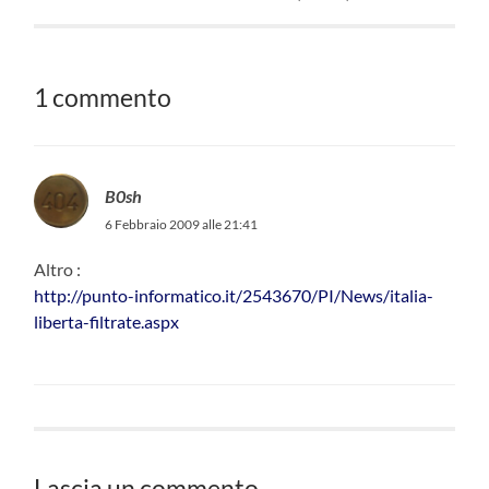
1 commento
B0sh
6 Febbraio 2009 alle 21:41
Altro :
http://punto-informatico.it/2543670/PI/News/italia-
liberta-filtrate.aspx
Lascia un commento