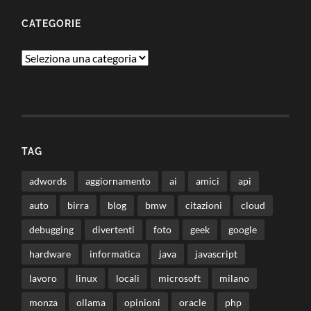
CATEGORIE
Categorie
TAG
adwords
aggiornamento
ai
amici
api
auto
birra
blog
bmw
citazioni
cloud
debugging
divertenti
foto
geek
google
hardware
informatica
java
javascript
lavoro
linux
locali
microsoft
milano
monza
ollama
opinioni
oracle
php