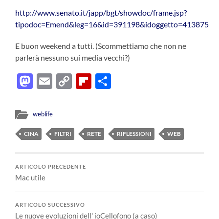
http://www.senato.it/japp/bgt/showdoc/frame.jsp?
tipodoc=Emend&leg=16&id=391198&idoggetto=413875
E buon weekend a tutti. (Scommettiamo che non ne
parlerà nessuno sui media vecchi?)
Mastodon
Email
Copy
Flipboard
Condividi
Link
weblife
CINA
FILTRI
RETE
RIFLESSIONI
WEB
ARTICOLO PRECEDENTE
Mac utile
ARTICOLO SUCCESSIVO
Le nuove evoluzioni dell' ioCellofono (a caso)