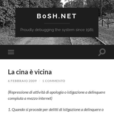
B0SH.NET
Proudly debugging the system since 1981
Attiva/
Attiva/disattiva
il
il
campo
menu
di
sui
ricerca
La cina è vicina
dispositivi
mobili
6 FEBBRAIO 2009
/
1 COMMENTO
(Repressione di attività di apologia o istigazione a delinquere
compiuta a mezzo internet
)
1. Quando si procede per delitti di istigazione a delinquere o