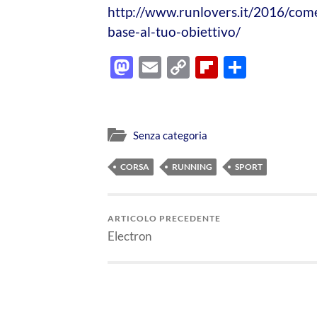
http://www.runlovers.it/2016/come
base-al-tuo-obiettivo/
Mastodon
Email
Copy
Flipboard
Condiv
Link
Senza categoria
CORSA
RUNNING
SPORT
ARTICOLO PRECEDENTE
Electron