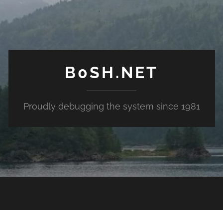
B0SH.NET
Proudly debugging the system since 1981