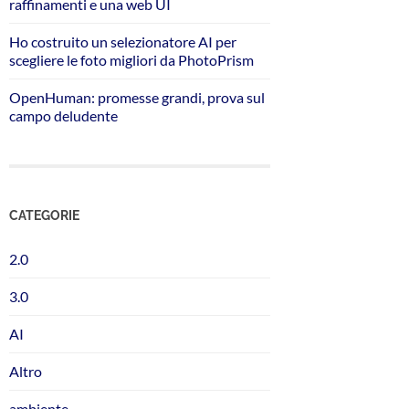
raffinamenti e una web UI
Ho costruito un selezionatore AI per
scegliere le foto migliori da PhotoPrism
OpenHuman: promesse grandi, prova sul
campo deludente
CATEGORIE
2.0
3.0
AI
Altro
ambiente