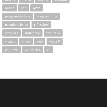
oracle
php
pista
programmazione
programming
pseudo-scienza
riflessioni
software
statistiche
trenitalia
viaggio
video
web
web2.0
windows
wordpress
z4