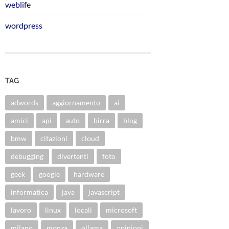
weblife
wordpress
TAG
adwords
aggiornamento
ai
amici
api
auto
birra
blog
bmw
citazioni
cloud
debugging
divertenti
foto
geek
google
hardware
informatica
java
javascript
lavoro
linux
locali
microsoft
milano
monza
ollama
opinioni