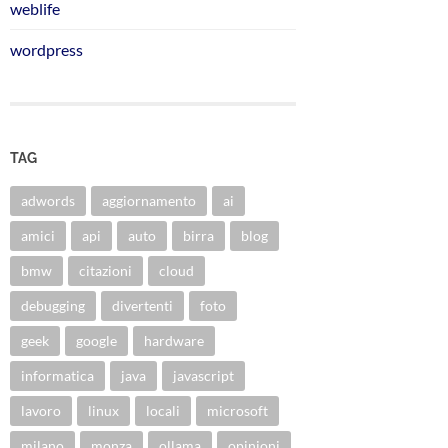
weblife
wordpress
TAG
adwords
aggiornamento
ai
amici
api
auto
birra
blog
bmw
citazioni
cloud
debugging
divertenti
foto
geek
google
hardware
informatica
java
javascript
lavoro
linux
locali
microsoft
milano
monza
ollama
opinioni