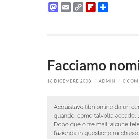
Mastodon
Email
Copy
Flipboard
Condiv
Link
Facciamo nomi
16 DICEMBRE 2008
/
ADMIN
/
0 COM
Acquistavo libri online da un ce
quando, come talvolta accade, 
Dopo due o tre mail, alcune tel
l’azienda in questione mi chiese 