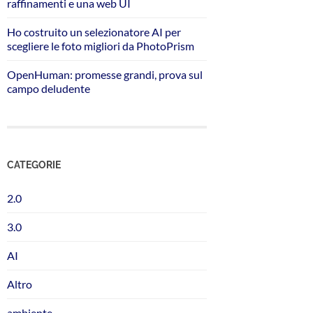
raffinamenti e una web UI
Ho costruito un selezionatore AI per
scegliere le foto migliori da PhotoPrism
OpenHuman: promesse grandi, prova sul
campo deludente
CATEGORIE
2.0
3.0
AI
Altro
ambiente