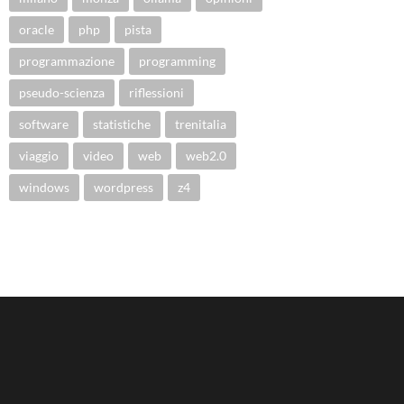
oracle
php
pista
programmazione
programming
pseudo-scienza
riflessioni
software
statistiche
trenitalia
viaggio
video
web
web2.0
windows
wordpress
z4