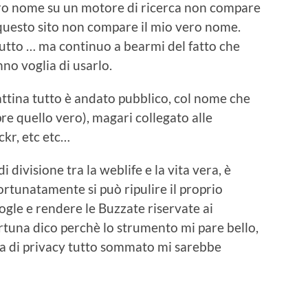
ero nome su un motore di ricerca non compare
 questo sito non compare il mio vero nome.
 tutto … ma continuo a bearmi del fatto che
no voglia di usarlo.
ttina tutto è andato pubblico, col nome che
pre quello vero), magari collegato alle
ickr
, etc etc…
i divisione tra la
weblife
e la vita
vera
, è
ortunatamente
si
può
ripulire il proprio
ogle e rendere le
Buzzate
riservate ai
ortuna dico
perchè
lo strumento mi pare bello,
a di privacy tutto sommato mi sarebbe