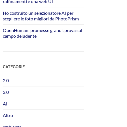
raffinamenti e una web UI
Ho costruito un selezionatore AI per
scegliere le foto migliori da PhotoPrism
OpenHuman: promesse grandi, prova sul
campo deludente
CATEGORIE
2.0
3.0
AI
Altro
ambiente