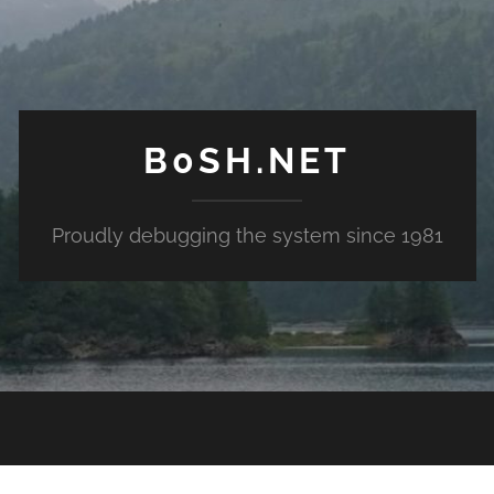
B0SH.NET
Proudly debugging the system since 1981