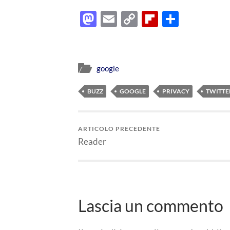
Mastodon
Email
Copy
Flipboard
Condiv
Link
google
BUZZ
GOOGLE
PRIVACY
TWITTE
ARTICOLO PRECEDENTE
Reader
Lascia un commento