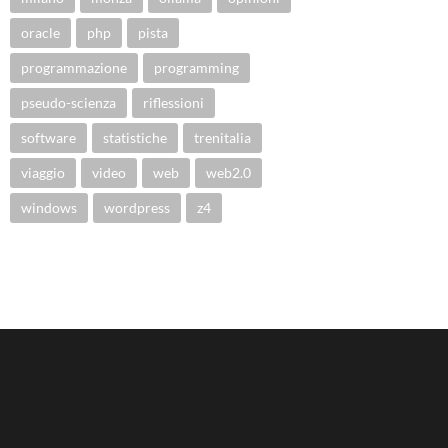
oracle
php
pista
programmazione
programming
pseudo-scienza
riflessioni
software
statistiche
trenitalia
viaggio
video
web
web2.0
windows
wordpress
z4