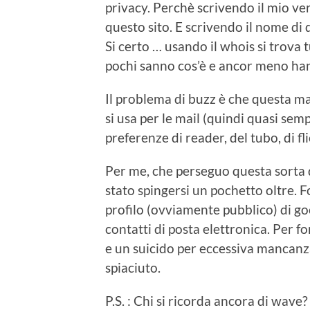
privacy.
Perchè
scrivendo il mio v
questo sito. E scrivendo il nome di
Si certo … usando il whois si trova
pochi sanno cos’è e ancor meno han
Il problema di
buzz
è che questa ma
si usa per le mail (quindi quasi sem
preferenze di
reader
, del tubo, di
fl
Per me, che perseguo questa sorta d
stato spingersi un pochetto oltre.
F
profilo (ovviamente pubblico) di go
contatti di posta elettronica. Per f
e un suicido per eccessiva mancanz
spiaciuto.
P.S. : Chi si ricorda ancora di
wave
?