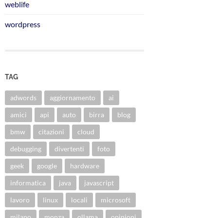
weblife
wordpress
TAG
adwords
aggiornamento
ai
amici
api
auto
birra
blog
bmw
citazioni
cloud
debugging
divertenti
foto
geek
google
hardware
informatica
java
javascript
lavoro
linux
locali
microsoft
milano
monza
ollama
opinioni